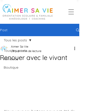
Post
Tous les posts
Aimer Sa Vie
Tous les posts
28 juin
1 min de lecture
Renouer avec le vivant
Annonce
Boutique