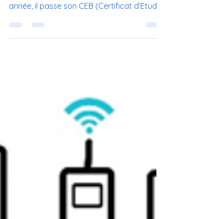
📣 Annonce spéciale ! 🎉 Ça y est ! Votre
enfant est en 6ème primaire et cette
année, il passe son CEB (Certificat d’Etudes
de Base). Ce...