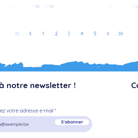
pr
gu
1
2
3
4
5
à notre newsletter !
C
sez votre adresse e-mail
S'abonner