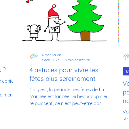
Aimer Sa Vie
5 déc. 2023
3 min de lecture
 ?
4 astuces pour vivre les
B
fêtes plus sereinement.
conjoint,
V
Ça y est, la période des fêtes de fin
pa
raiment
d’année est lancée ! Si beaucoup s'en
no
 ? La...
réjouissent, ce n'est peut-être pas
🌟
votre cas. ESt-ce que...
Vo
st
péda